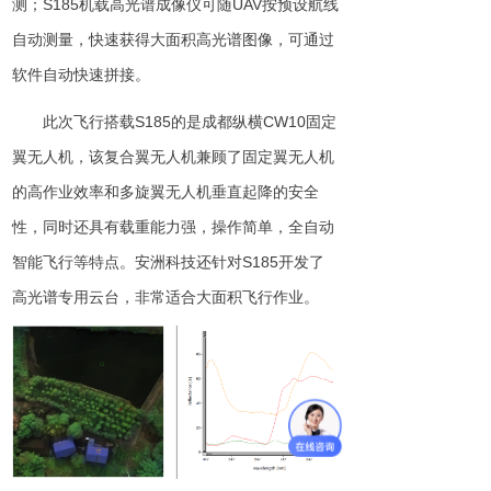
测
；
S18
5
机载高光谱成像仪可
随
UA
V
按预设航线
自动测量，快速获得大面积高光谱图像，可通过
软件自动快速拼接。
此次飞行搭
载
S
185
的是成都纵
横
CW1
0
固定
翼无人机
，
该复合翼
无人机
兼顾了固定翼无人机
的高作业效率和多旋翼无人机垂直起降的安全
性，同时还具有载重能力强，操作简单，全自动
智能飞行等特点。安洲科技还针
对
S
185
开发了
高光谱专用云台，非常适合大面积飞行作业。