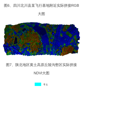
图
6
、
四川北川县某飞行基地附近
实际拼
接
RG
B
大图
图
7
、陕北地区黄土高原丘陵沟壑区实际拼
接
NDV
I
大图