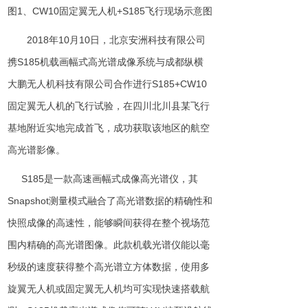
图
1
、
CW1
0
固定翼无人
机
+S185
飞行现场
示意图
2018
年
10
月
10
日，北京安洲科技有限公司
携
S
185
机载
画幅式
高光谱成像系统与成都纵横
大鹏无人机科技有限公司合作进
行
S185+CW1
0
固定翼无人机的飞行试验，在四川北川县某飞行
基地附近实地完成首飞，成功获取该地区的航空
高光谱影像。
S18
5
是一款高速画幅式成像高光谱仪，
其
S
napshot
测量
模式
融合了高光谱数据的精确性和
快照成像的高速性，能够瞬间获得在整个视场范
围内精确的高光谱图像。此款机载光谱仪能以毫
秒级
的
速度获得整个高光谱立方体数据，使用
多
旋翼无人机或固定翼无人机
均可实现
快速搭载航