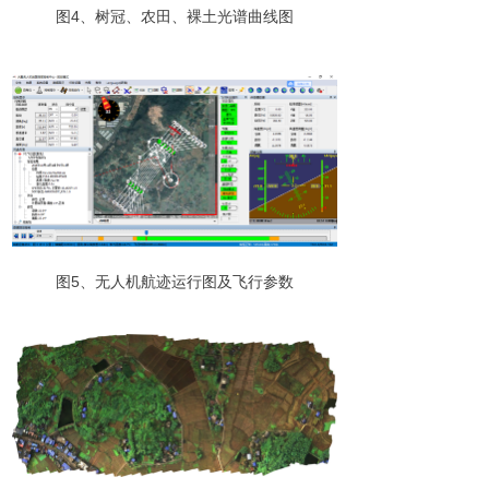
图
4
、树冠、农田、裸土光谱曲线图
图
5
、无人机航迹运行图及飞行参数