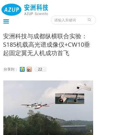
首页
产品
ꄙ
끀
服务
安洲科技与成都纵横联合实验：
S185机载高光谱成像仪+CW10垂
应用
起固定翼无人机成功首飞
案例
22
分享到：
我们
服务预约入口
资料