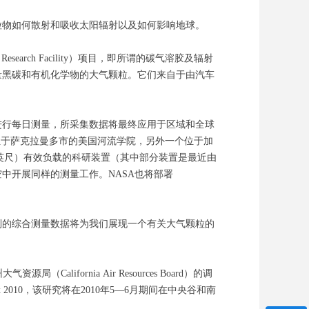
物如何散射和吸收太阳辐射以及如何影响地球。
e Research Facility）项目，即所谓的碳气溶胶及辐射
S），旨在关注含有微量黑碳和有机化学物的大气颗粒。它们来自于由汽车
行每日测量，所采集数据将最终应用于区域和全球
位于萨克拉曼多市的美国河流学院，另外一个位于加
000英尺）有效负载的科研装置（其中部分装置是最近由
购买的）从空中开展同样的测量工作。NASA也将部署
的综合测量数据将为我们展现一个有关大气颗粒的
fornia Air Resources Board）的调
010，该研究将在2010年5—6月期间在中央谷和南