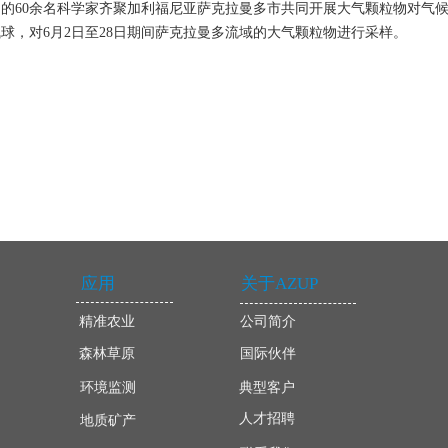
构的60余名科学家齐聚加利福尼亚萨克拉曼多市共同开展大气颗粒物对气
球，对6月2日至28日期间萨克拉曼多流域的大气颗粒物进行采样。
应用
关于AZUP
精准农业
公司简介
森林草原
国际伙伴
环境监测
典型客户
人才招聘
地质矿产