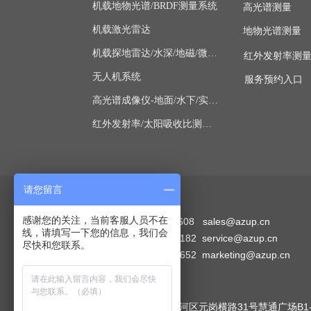
机载地物光谱/BRDF测量系统
高光谱测量
机载激光雷达
地物光谱测量
机载探地雷达/水深/地磁/微波/SAR
红外发射率测
无人机系统
服务预约入口
高光谱成像仪-地面/水下/实验室显微
红外发射率/太阳吸收比测量仪
请您留言
联系方式
感谢您的关注，当前客服人员不在
销售部：4006-507-608 sales@azup.cn
线，请填写一下您的信息，我们会
技术部：010-62111182 service@azup.cn
尽快和您联系。
市场部：010-62112652 marketing@azup.cn
广州
公司地址：广州市天河区元岗横路31号慧通广场B1-1