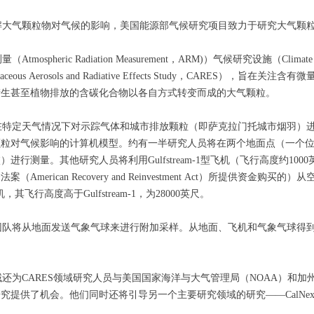
大气颗粒物对气候的影响，美国能源部气候研究项目致力于研究大气颗粒
ospheric Radiation Measurement，ARM)）气候研究设施（Climat
aceous Aerosols and Radiative Effects Study，CARE
产生甚至植物排放的含碳化合物以各自方式转变而成的大气颗粒。
特定天气情况下对示踪气体和城市排放颗粒（即萨克拉门托城市烟羽）进
颗粒对气候影响的计算机模型。约有一半研究人员将在两个地面点（一个
进行测量。其他研究人员将利用Gulfstream-1型飞机（飞行高度约1
（American Recovery and Reinvestment Act）所提供资金
00飞机，其飞行高度高于Gulfstream-1，为28000英尺。
队将从地面发送气象气球来进行附加采样。从地面、飞机和气象气球得到
ARES领域研究人员与美国国家海洋与大气管理局（NOAA）和加州大气资源局（Cali
提供了机会。他们同时还将引导另一个主要研究领域的研究——CalNex 2