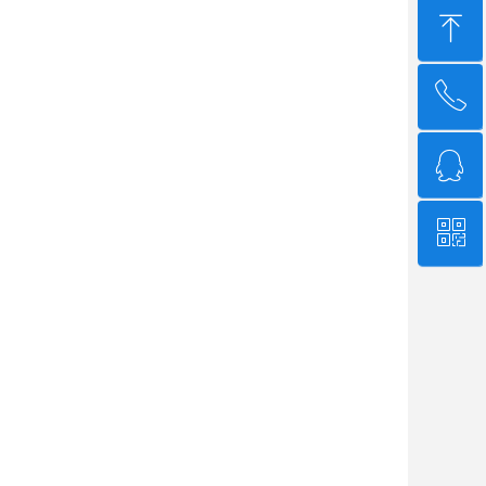
ꁸ
ꂅ
回到顶部
ꁗ
4006-507-608
ꀥ
QQ客服
微信二维码