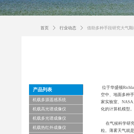
首页
ꄲ
行业动态
ꄲ
借助多种手段研究大气颗
位于华盛顿Richlan
产品列表
空中、地面多种手
机载多源遥感系统
家实验室、NAS
机载高光谱成像仪
化的计算机模型
机载多光谱成像仪
在气候科学研究
机载热红外成像仪
粒。薄雾天气就