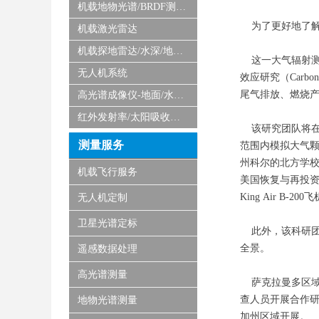
机载地物光谱/BRDF测量系统
为了更好地了解
机载激光雷达
机载探地雷达/水深/地磁/微波/SAR
这一大气辐射测量（Atm
无人机系统
效应研究（Carbon
尾气排放、燃烧
高光谱成像仪-地面/水下/实验室显微
红外发射率/太阳吸收比测量仪
该研究团队将在
测量服务
范围内模拟大气
州科尔的北方学校）
机载飞行服务
美国恢复与再投资法案
King Air B-2
无人机定制
卫星光谱定标
此外，该科研团
全景。
遥感数据处理
高光谱测量
萨克拉曼多区域还为C
查人员开展合作研究
地物光谱测量
加州区域开展。