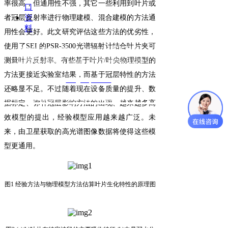
率很高，但通用性不强，
其它一些利用到叶片或
口
资
者冠层反射率进行物理建
模、
混合建模
的
方法
通
料
用性会更好。此文研究评估这些方法的优劣性，
使用
了
SEI
的
PSR-3500
光谱辐射计
结合叶片
夹
可
京ICP备
北京安洲科技有限公司 版权所有
14030654号
测量叶片反射率。
有些基于叶
片
/
叶尖物理模型的
电话：4006-507-608 010-62111182
方法更接近实验室结果，
而
基于冠层
特性
的方法
邮箱：
info@azup.com.cn
还略显不足。
不过随着
现在设备质量
的
提升
、数
Copyright 2009 Auto Parts All Right Reserved
据标定、
弥补冠层影响方法的
出现
、越来越多
高
效模型
的
提出
，经验模型应用越来越广泛。未
来，
由
卫星获取的高光谱图像数据将使得这些模
型更通用。
图
1
经验
方法与物理模型方法估算叶片生化特性的
原理图