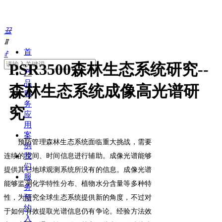
끀
ꁲ
首
ꄙ
页
PSR3500森林生态系统研究--
产
品
森林生态系统成像高光谱研
服
务
究
应
用
案
预防管理森林生态系统面临重大挑战，需要
例
我
连续的空间、时间信息进行
辅助。成像光谱能够
们
提供其它地球观测系统所没有的信息。成像光谱
服
能够监测化学特性分布、
植物水分含量
等
多种特
务
预
性
，为研究全球生态系统提供新的角度，不过对
约
于如何有效提取光谱信息仍有争论。经验方法效
入