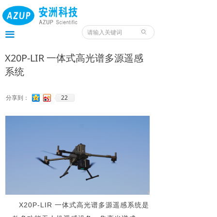
首页
产品
ꄙ
끀
服务
X20P-LIR 一体式高光谱多源遥感
系统
应用
案例
22
分享到：
我们
服务预约入口
资料
X20P-LIR 一体式高光谱多源遥感系统是