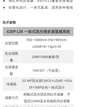
► 热红外同步成像，640*512像素全屏测温
►
轻量化设计，一体式集成，适用多种领域
技术参数
X20P-LIR 一体式高光谱多源遥感系统
350~1000nm-HSI+905nm-
光谱范围
LiDAR+8~14μm-IR
高光谱图
1886*1886像素/景
像
光谱
通道
164/327（可设置）
数
20 MP高光谱CMOS+LiDAR +VOx
传感
器
IR+5MP全色一体式设计
框幅式高光谱及热红外成像、半
成像
方式
固态LiDAR及全色相机同步测量