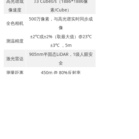
≥3 Cubes/s（1886*1886像
高光谱成
素/Cube）
像速度
500万像素，与高光谱实时同步成
全色
相机
像
±2℃或±2%（取最大值）@23℃
测温
精度
±3℃ ，5m
905nm半固态LiDAR，1级人眼安
激光雷达
全
450m @ 80%反射率
测量
距离
RGB相
2600万像素
机
内置采集控制系统，固态硬盘
采控存储
8G/512G
X20P-LIR
多源
遥感
数据
图：