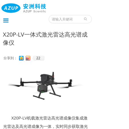
首页
产品
ꄙ
끀
服务
X20P-LV一体式激光雷达高光谱成
像仪
应用
案例
22
分享到：
我们
服务预约入口
资料
X20P-LV机载激光雷达高光谱成像仪集成激
光雷达及高光谱成像为一体，实时同步获取激光