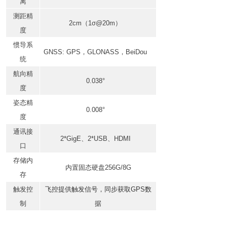
离
测距精
2c
m
（
1
σ
@20
m
）
度
惯导系
GNSS:
GP
S
，
GLONAS
S
，
BeiDou
统
航向精
0.038°
度
姿态
精
0.008°
度
通讯
接
2
*GigE
、
2*USB
、
HDMI
口
存储内
内置固态硬盘256G/8G
存
触发控
飞控提供触发信号，同步获取GPS数
制
据