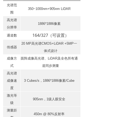
光谱范
3
50~
100
0nm
+
905nm LiDAR
围
高光谱
188
6
*188
6
像素
分辨率
164/327（可设置）
通道数
20 M
P
高
光谱
CMOS+LiDAR +5MP
一
传感
器
体式
设计
成像
方
面阵成像高光谱、
LiDAR
及全色所有通
式
道同步测量
高光谱
成像速
3
Cubes/s
，
1886*1886
像
素
/
Cube
度
激光等
9
05nm
，
1
级人眼
安全
级
测量
距
450m @ 80
%
反射率