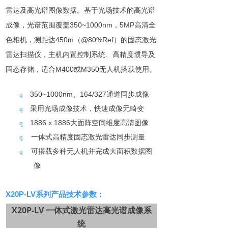
雷达及高光谱图像数据。基于光场技术的高光谱
成像，光谱范围覆盖350~1000nm，5MP高清全
色相机，测距达450m（@80%Ref）的固态激光
雷达扫描仪，主机内置控制系统、高精度惯导及
固态存储，适合M400或M350无人机搭载使用。
350
~
1000nm
、164/327通道同步成像
q
采用光场成像技术
，
快速成像无畸变
q
1886 x 1886
大面阵空间维度高清图像
q
一体式
高精度
固态激光雷达
同步测量
q
可搭载多
种无人机并完成
大面积数据图
q
像
X20P-LV
系列
产品
技术参数
：
X20P-LV 一体式激光雷达高光谱成像系
统