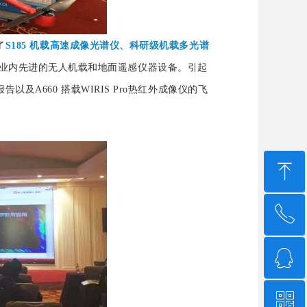
了
S185 机载高速成像光谱仪、科研级机载多光谱
业内先进的无人机载和地面遥感仪器设备。引起
A660 搭载WIRIS Pro热红外成像仪的飞
ꁸ
ꂅ
回到顶部
ꁗ
4006-507-608
ꀥ
QQ客服