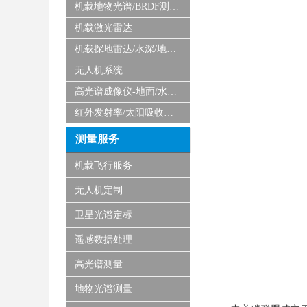
机载地物光谱/BRDF测量系统
机载激光雷达
机载探地雷达/水深/地磁/微波/SAR
无人机系统
高光谱成像仪-地面/水下/实验室显微
红外发射率/太阳吸收比测量仪
测量服务
机载飞行服务
无人机定制
卫星光谱定标
遥感数据处理
高光谱测量
地物光谱测量