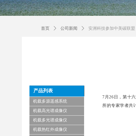
首页
ꄲ
公司新闻
ꄲ
安洲科技参加中美碳联盟（
产品列表
7月26日，第
机载多源遥感系统
所的专家学者共计
机载高光谱成像仪
机载多光谱成像仪
机载热红外成像仪