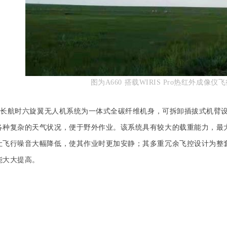
图为A660 搭载WIRIS Pro热红外成像仪
大载重长航时六旋翼无人机系统为一体式全碳纤维机身，可拆卸插拔式机
各种复杂的天气状况，便于野外作业。
该系统具有较大的载重能力，最
让飞行噪音大幅降低，使其作业时更加安静；
其
多重冗余飞控设计为整
能大大提高。