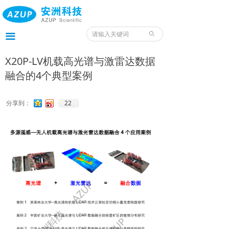
首页
产品
ꄙ
끀
服务
X20P-LV机载高光谱与激雷达数据
融合的4个典型案例
应用
案例
22
分享到：
我们
服务预约入口
资料