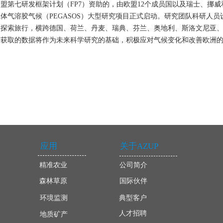
日，欧盟第七研发框架计划（FP7）资助的，由欧盟12个成员国以及瑞士、挪
体气溶胶气候（PEGASOS）大型研究项目正式启动。研究团队科研人员设
学探索旅行，横跨德国、荷兰、丹麦、瑞典、芬兰、奥地利、斯洛文尼亚
所获取的数据将作为未来科学研究的基础，积极应对气候变化和改善欧洲
应用
关于AZUP
精准农业
公司简介
森林草原
国际伙伴
环境监测
典型客户
人才招聘
地质矿产