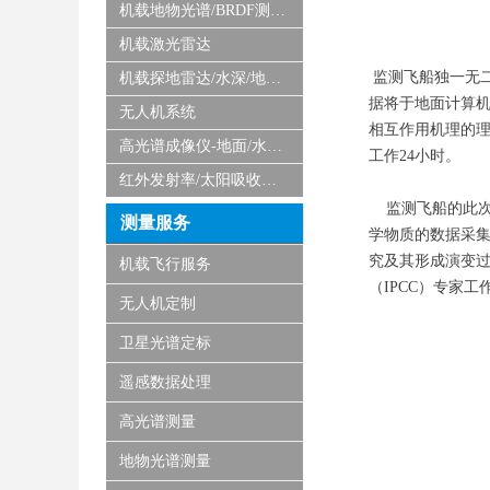
机载地物光谱/BRDF测量系统
机载激光雷达
监测飞船独一无
机载探地雷达/水深/地磁/微波/SAR
据将于地面计算
无人机系统
相互作用机理的理
高光谱成像仪-地面/水下/实验室显微
工作24小时。
红外发射率/太阳吸收比测量仪
监测飞船的此次检
测量服务
学物质的数据采集
究及其形成演变
机载飞行服务
（IPCC）专家
无人机定制
卫星光谱定标
遥感数据处理
高光谱测量
地物光谱测量