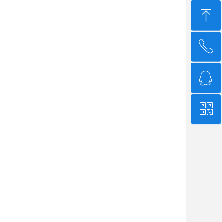
ꁸ
ꂅ
回到顶部
ꁗ
4006-507-608
ꀥ
QQ客服
微信二维码