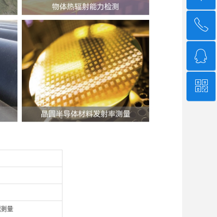
ꂅ
回到顶部
ꁗ
4006-507-608
ꀥ
QQ客服
微信二维码
时测量