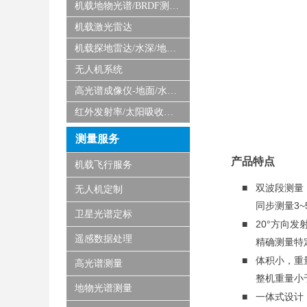
机载地物光谱/BRDF测量系统
机载激光雷达
机载探地雷达/水深/地磁/微波/SAR
无人机系统
高光谱成像仪-地面/水下/实验室显微
红外发射率/太阳吸收比测量仪
测量服务
产品特点
机载飞行服务
■ 双波段测量
无人机定制
同步测量3~5μ
卫星光谱定标
■ 20°方向发
遥感数据处理
精确测量特定入
■ 体积小，重
高光谱测量
整机重量小于0
地物光谱测量
■ 一体式设计