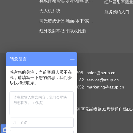
机载探地雷达/水深/地磁/微波/SAR
红外发射率测
无人机系统
服务预约入口
高光谱成像仪-地面/水下/实验室显微
红外发射率/太阳吸收比测量仪
请您留言
联系方式
感谢您的关注，当前客服人员不在
销售部：4006-507-608 sales@azup.cn
线，请填写一下您的信息，我们会
技术部：010-62111182 service@azup.cn
尽快和您联系。
市场部：010-62112652 marketing@azup.cn
广州
公司地址：广州市天河区元岗横路31号慧通广场B1-1
4006507608
西安
在线咨询