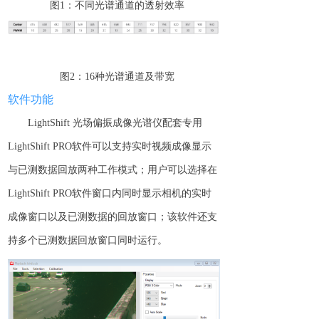
图
1
：不同
光谱
通道的
透射效率
图
2
：
16
种
光谱
通道及
带宽
软件功能
LightShift 光场偏振成像光谱仪配套专用
Light
S
hift
PRO
软件
可以支持实时视频成像显示
与
已测
数据
回放
两种工作模式
；
用户可以选择在
LightShift PRO
软件
窗口内
同时
显示相机的实时
成像窗口以及已测数据
的回放窗口；
该软件还支
持多个
已测
数据
回放
窗口同时运行
。