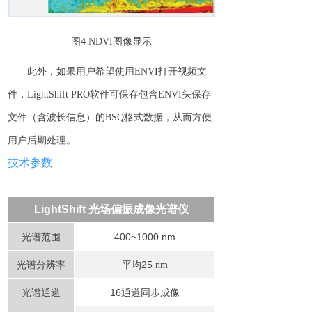
图
4 NDV
I
图像显示
此外，如果用户希望使
用
ENV
I
打开视频文
件，
LightShift PR
O
软件可保存包
含
ENV
I
头保存
文件（含波长信息）的
BS
Q
格式
数据
，
从而方便
用户后期处理
。
技术参数
LightShift 光场偏振成像光谱仪
光谱范围
400~1000 nm
25
光谱分辨率
平均
nm
光谱通道
16
同步成像
通道