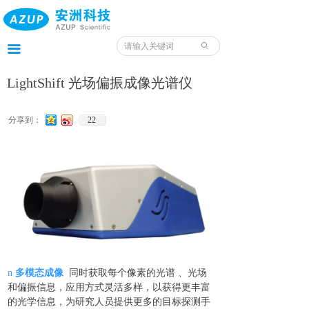
首页
产品
ꄙ
끀
服务
LightShift 光场偏振成像光谱仪
应用
分享到：
22
案例
我们
服务预约入口
资料
n
多模态成像
同时获取每个像素的光谱 、光场
和偏振信息，应用方式灵活多样
，以获得更
丰富
的光学信息，为研究人员提供
更多的
目标
探测
手