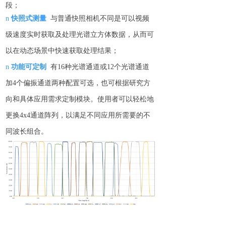
段
；
n
快照式测量
与普通快照相机不同是可
以视频
级速度实时获取及处理光谱
立方体
数据，
从而可
以在动态场景
中
快速
获取处理结果
；
n
功能可
定制
有
16
种
光谱通道
或
12
个光谱通道
加
4
个偏振通道两种配置
可选
，也可根据研究方
向和具体应用需求定制模块。
使用者可以轻松地
更
换
4x
4
通道阵列
，
以满足不同
应用
所需要的不
同波长
组合
。