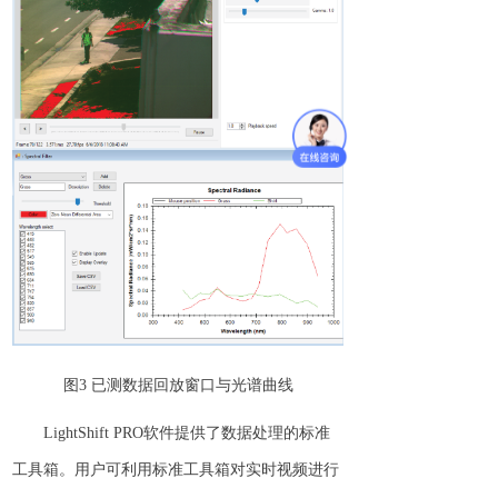
图
3
已测数据
回放窗口与光谱曲线
LightShift PR
O
软件
提供了
数据处理
的标准
工具
箱
。用户
可利用标准工具箱
对实时视频
进行