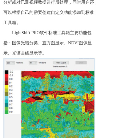
分析
或
对已测视频数据进行
后处理
，同时
用户还
可以根据自己的需要创建自定义
功能添加到标准
工具箱
。
LightShift PR
O
软件标准工具箱主要功能包
括：图像光谱分类、
直方图显示
、
NDV
I
图像显
示、光谱曲线显示等。