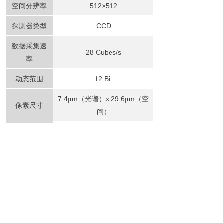
空间分辨率
512×512
探测器类型
CCD
数据采集速
28 Cubes/s
率
动态范围
2 Bit
1
7.4
m
（光谱）
x
29.6
m
（空
μ
μ
像素尺寸
间）
时间
.001s
曝光
0
光圈
(F/#)
2.7
镜头焦距
66 mm
FOV
6.5°
H
要求
CPU i7 or above
配置