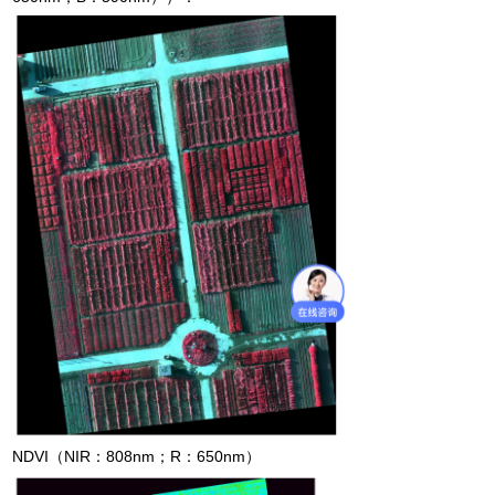
NDVI（NIR：808nm；R：650nm）