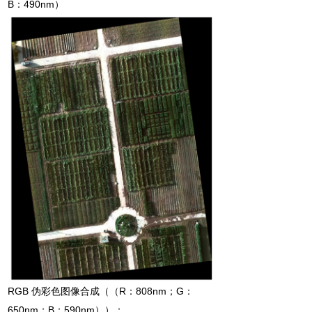
B
490nm
：
）
RGB 伪彩色图像合成（（R：808nm；G：
650nm；B：590nm））：