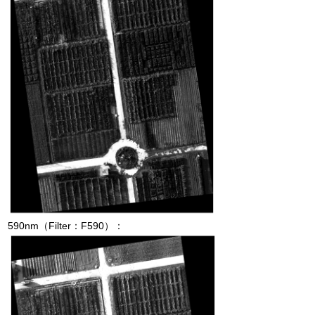
590nm
（
Filter
：
F590
）：