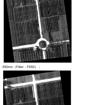
650nm
（
Filter
：
F650
）：