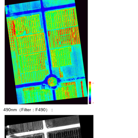
490nm
（
Filter
：
F490
）：