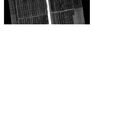
725nm
（
Filter
：
F725
）：