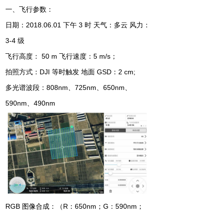
一、飞行参数：
日期：2018.06.01 下午 3 时
天气：多云
风力：
3-4 级
飞行高度： 50 m 飞行速度：5 m/s；
拍照方式：DJI 等时触发
地面 GSD：2 cm;
多光谱波段：808nm、725nm、650nm、
590nm、490nm
RGB
R
650nm
G
590nm
图像合成：（
：
；
：
；