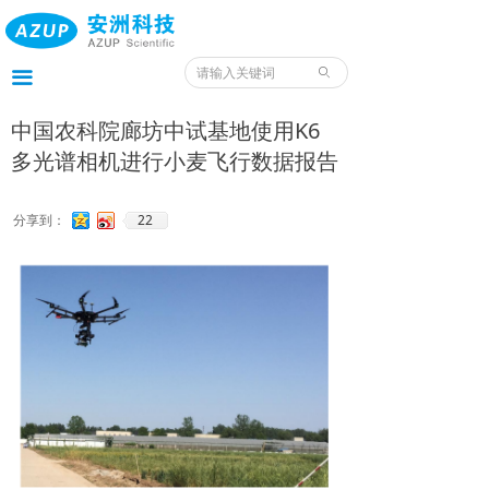
首页
产品
ꄙ
끀
服务
中国农科院廊坊中试基地使用K6
多光谱相机进行小麦飞行数据报告
应用
案例
22
分享到：
我们
服务预约入口
资料