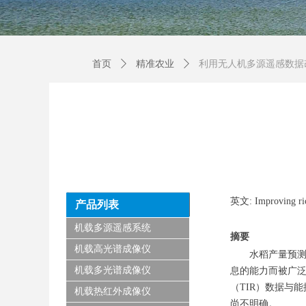
首页
ꄲ
精准农业
ꄲ
利用无人机多源遥感数据
英文: Improving rice
产品列表
机载多源遥感系统
摘要
机载高光谱成像仪
水稻产量预测
机载多光谱成像仪
息的能力而被广
（TIR）数据与
机载热红外成像仪
尚不明确。