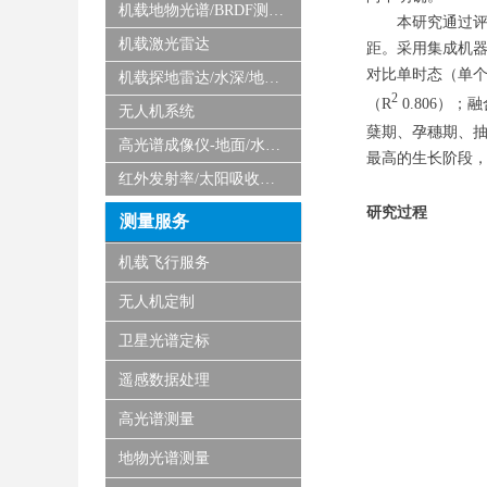
机载地物光谱/BRDF测量系统
本研究通过评
机载激光雷达
距。采用集成机
对比单时态（单
机载探地雷达/水深/地磁/微波/SAR
2
（R
0.806）
无人机系统
蘖期、孕穗期、抽
高光谱成像仪-地面/水下/实验室显微
最高的生长阶段，
红外发射率/太阳吸收比测量仪
研究过程
测量服务
机载飞行服务
无人机定制
卫星光谱定标
遥感数据处理
高光谱测量
地物光谱测量