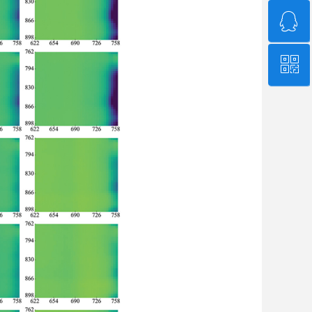
ꁗ
4006-507-608
ꀥ
QQ客服
微信二维码