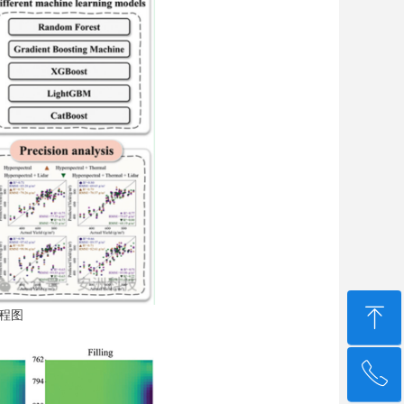
ꁸ
流程图
ꂅ
回到顶部